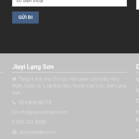
Jiuyi Lạng Sơn
Tầng 4, tòa nhà Chi cục Hải quan cửa khẩu Hữu
V
Nghị, Quốc lộ 1, xã Bảo lâm, huyện Cao Lộc, tỉnh Lạng
V
Sơn.
D
024.668.68718
H
info@jiuyivietnam.com
h
085 203 8888
H
Jiuyivietnam.com