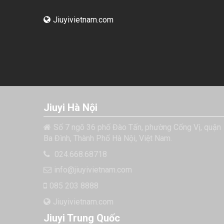
Jiuyivietnam.com
Jiuyi Hà Nội
Số 7 ngõ 36 phố Đào Tấn, phường Cống Vị, quận
Ba Đình, Thành Phố Hà Nội, Việt Nam.
024.668.68718
info@jiuyivietnam.com
085 203 8888
Jiuyivietnam.com
Jiuyi Trung Quốc