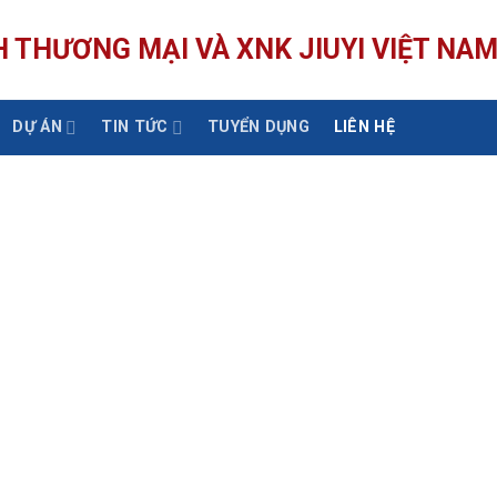
 THƯƠNG MẠI VÀ XNK JIUYI VIỆT NA
DỰ ÁN
TIN TỨC
TUYỂN DỤNG
LIÊN HỆ