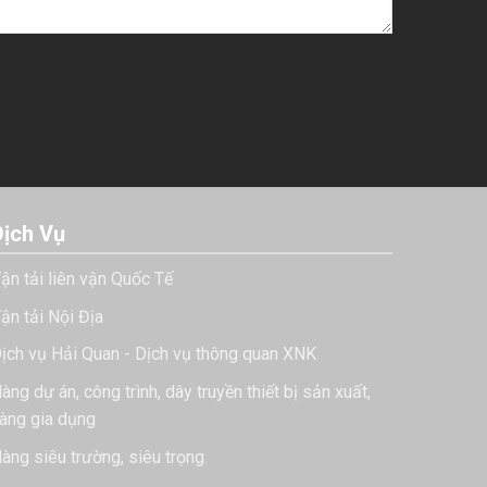
Dịch Vụ
ận tải liên vận Quốc Tế
ận tải Nội Địa
ịch vụ Hải Quan - Dịch vụ thông quan XNK
àng dự án, công trình, dây truyền thiết bị sản xuất,
àng gia dụng
àng siêu trường, siêu trọng.